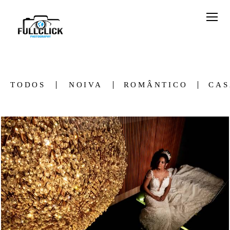
TODOS
NOIVA
ROMÂNTICO
CA
734
35